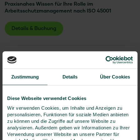
Praxisnahes Wissen für Ihre Rolle im
Arbeitsschutzmanagement nach ISO 45001
Details & Buchung
Managementsysteme
Grundlagen Managementsysteme
Arbeitsschutzmanagementsysteme –
Grundlagen und Anwendungsbereiche
Zustimmung
Details
Über Cookies
1-tägiges Seminar
nächster Termin 22.10.2026
Online
Diese Webseite verwendet Cookies
Wir verwenden Cookies, um Inhalte und Anzeigen zu
325 €
zzgl. MwSt.
personalisieren, Funktionen für soziale Medien anbieten
zu können und die Zugriffe auf unsere Website zu
analysieren. Außerdem geben wir Informationen zu Ihrer
Sie möchten die gesetzlichen Anforderungen im
Verwendung unserer Website an unsere Partner für
Arbeitsschutz besser verstehen und wissen, wie Sie