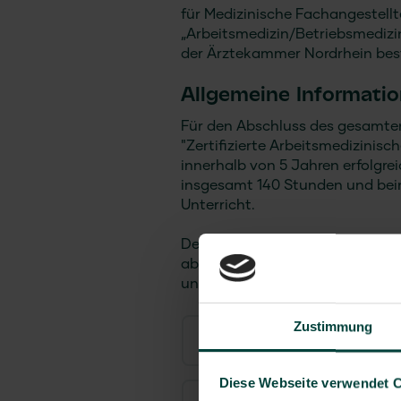
für Medizinische Fachangestellt
„Arbeitsmedizin/Betriebsmediz
der Ärztekammer Nordrhein best
Allgemeine Informati
Für den Abschluss des gesamte
"Zertifizierte Arbeitsmedizinis
innerhalb von 5 Jahren erfolgre
insgesamt 140 Stunden und bei
Unterricht.
Der Lehrgang wird mittels einer
abgeschlossen. Der Umfang der
und ist in einem Zeitraum von z
Zustimmung
Themenschwerpunkte
Diese Webseite verwendet 