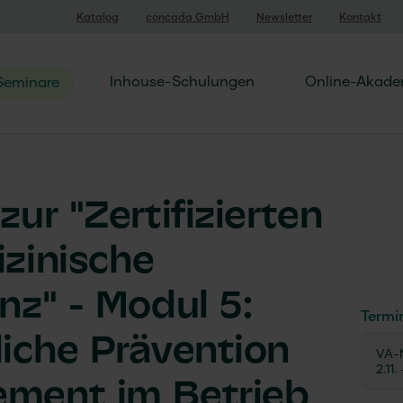
Katalog
concada GmbH
Newsletter
Kontakt
Inhouse-Schulungen
Online-Akade
Seminare
ur "Zertifizierten
zinische
nz" - Modul 5:
Termi
iche Prävention
VA-N
2.11.
ment im Betrieb