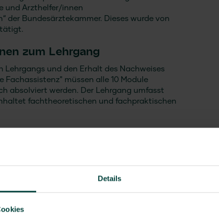
e und Arzthelfer/innen
in“ der Bundesärztekammer. Dieses wurde von
ätigt.
onen zum Lehrgang
n Lehrgangs und den Erhalt des Nachweises
che Fachassistenz" müssen alle 10 Module
ich absolviert werden. Der Lehrgang umfasst
nhaltet fachtheoretischen und fachpraktischen
 Abschlussprüfung über den Inhalt aller Module
 Prüfung beträgt 20-25 Multiple-Choice-Fragen
wei Stunden digital zu absolvieren.
Details
Cookies