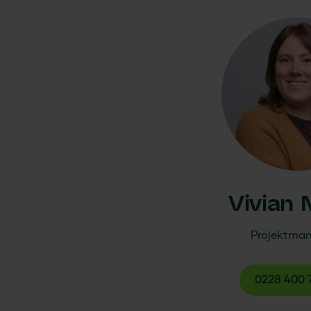
Vivian 
Projektman
0228 400 