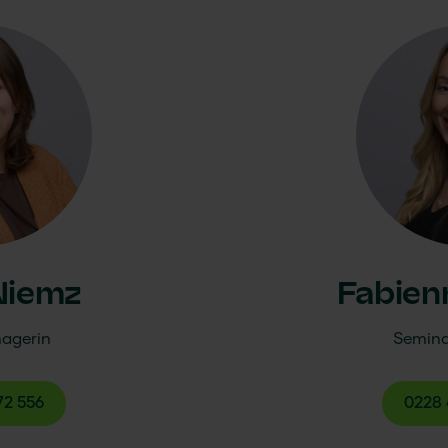
Niemz
Fabien
agerin
Semina
72 556
0228 