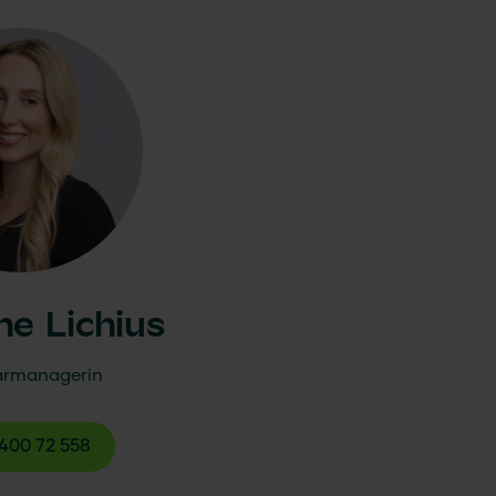
ne Lichius
rmanagerin
400 72 558