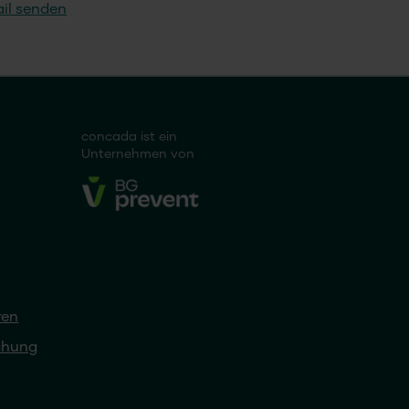
il senden
concada
ist ein
Unternehmen von
ren
chung