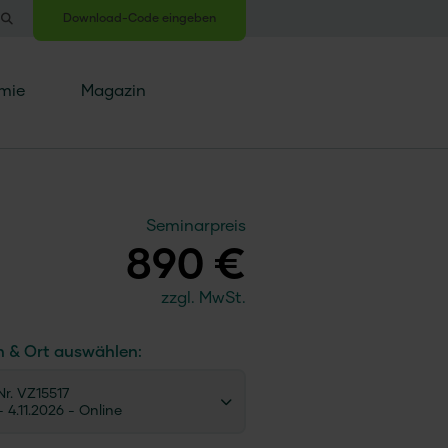
Download-Code eingeben
mie
Magazin
Seminarpreis
890 €
zzgl. MwSt.
n & Ort auswählen:
r. VZ15517
 - 4.11.2026
- Online