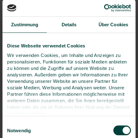
Referierende
Zertifikate
Zustimmung
Details
Über Cookies
Seminarpreis
Diese Webseite verwendet Cookies
249 €
Wir verwenden Cookies, um Inhalte und Anzeigen zu
personalisieren, Funktionen für soziale Medien anbieten
zzgl. MwSt.
zu können und die Zugriffe auf unsere Website zu
analysieren. Außerdem geben wir Informationen zu Ihrer
Termin & Ort auswählen:
Verwendung unserer Website an unsere Partner für
soziale Medien, Werbung und Analysen weiter. Unsere
VA-Nr. VO16384
Partner führen diese Informationen möglicherweise mit
1.12.2026
- Online
weiteren Daten zusammen, die Sie ihnen bereitgestellt
haben oder die sie im Rahmen Ihrer Nutzung der Dienste
gesammelt haben.
Seminar buchen
Einwilligungsauswahl
Notwendig
Inhouse-Seminar anfragen