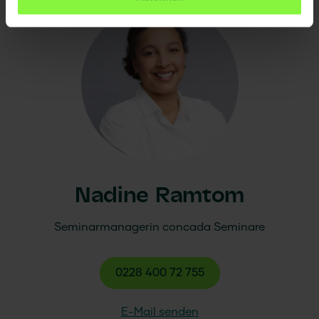
Nadine Ramtom
Seminarmanagerin
concada
Seminare
0228 400 72 755
E-Mail senden