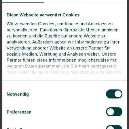
Diese Webseite verwendet Cookies
Wir verwenden Cookies, um Inhalte und Anzeigen zu
personalisieren, Funktionen für soziale Medien anbieten
11.5.2026
zu können und die Zugriffe auf unsere Website zu
analysieren. Außerdem geben wir Informationen zu Ihrer
Aktuelle Branchennews
Verwendung unserer Website an unsere Partner für
soziale Medien, Werbung und Analysen weiter. Unsere
Umwelt: Trends,
Partner führen diese Informationen möglicherweise mit
weiteren Daten zusammen, die Sie ihnen bereitgestellt
Anforderungen, Ausblick
haben oder die sie im Rahmen Ihrer Nutzung der Dienste
gesammelt haben.
Der Umweltbereich ist in Bewegung:
Berichtspflichten werden angepasst, einzelne
Einwilligungsauswahl
Regelwerke verschoben und neue Themen
Notwendig
gewinnen an Gewicht. Für Unternehmen
entstehen dadurch neue Spielräume – aber auch
neue Unsicherheiten. Wer Entwicklungen früh
Präferenzen
einordnet, verschafft sich Orientierung in einem
zunehmend dynamischen Umfeld.