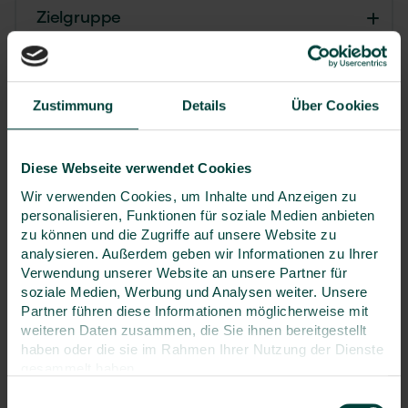
Zielgruppe
Referierende
Zustimmung
Details
Über Cookies
Zertifikate
Diese Webseite verwendet Cookies
Wir verwenden Cookies, um Inhalte und Anzeigen zu
Seminarpreis
personalisieren, Funktionen für soziale Medien anbieten
2.590 €
zu können und die Zugriffe auf unsere Website zu
analysieren. Außerdem geben wir Informationen zu Ihrer
zzgl. MwSt.
Verwendung unserer Website an unsere Partner für
soziale Medien, Werbung und Analysen weiter. Unsere
Partner führen diese Informationen möglicherweise mit
Termin & Ort auswählen:
weiteren Daten zusammen, die Sie ihnen bereitgestellt
haben oder die sie im Rahmen Ihrer Nutzung der Dienste
7.9. - 11.9.2026
- Duisburg
gesammelt haben.
Einwilligungsauswahl