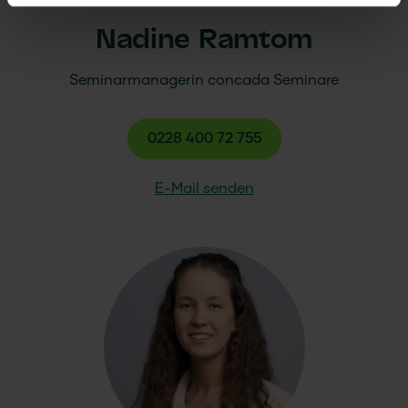
Nadine Ramtom
Seminarmanagerin
concada
Seminare
0228 400 72 755
E-Mail senden