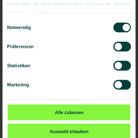
haben oder die sie im Rahmen Ihrer Nutzung der Dienste
gesammelt haben.
Einwilligungsauswahl
Notwendig
Präferenzen
Statistiken
Nadine Ramtom
Seminarmanagerin
concada
Seminare
Marketing
0228 400 72 755
Alle zulassen
E-Mail senden
Auswahl erlauben