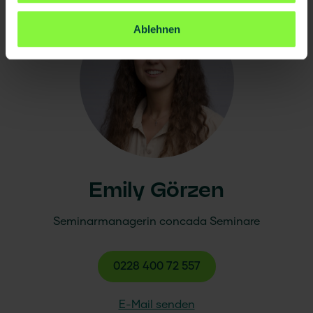
Ablehnen
Emily Görzen
Seminarmanagerin
concada
Seminare
0228 400 72 557
E-Mail senden