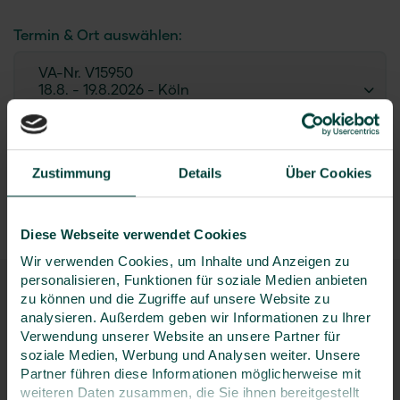
Termin & Ort auswählen:
VA-Nr. V15950
18.8. - 19.8.2026
- Köln
Durchführungsgarantie
Seminar buchen
Zustimmung
Details
Über Cookies
Inhouse-Seminar anfragen
Diese Webseite verwendet Cookies
Wir verwenden Cookies, um Inhalte und Anzeigen zu
personalisieren, Funktionen für soziale Medien anbieten
Ihre Kontaktperson
zu können und die Zugriffe auf unsere Website zu
analysieren. Außerdem geben wir Informationen zu Ihrer
Verwendung unserer Website an unsere Partner für
soziale Medien, Werbung und Analysen weiter. Unsere
Partner führen diese Informationen möglicherweise mit
weiteren Daten zusammen, die Sie ihnen bereitgestellt