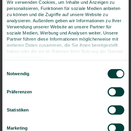
669 €
Wir verwenden Cookies, um Inhalte und Anzeigen zu
personalisieren, Funktionen für soziale Medien anbieten
zzgl. MwSt.
zu können und die Zugriffe auf unsere Website zu
analysieren. Außerdem geben wir Informationen zu Ihrer
optional buchbar
Verwendung unserer Website an unsere Partner für
Printunterlagen
49 €
zzgl. MwSt.
soziale Medien, Werbung und Analysen weiter. Unsere
Partner führen diese Informationen möglicherweise mit
Neukundenrabatt
weiteren Daten zusammen, die Sie ihnen bereitgestellt
von 10% bei der ersten Anmeldung
haben oder die sie im Rahmen Ihrer Nutzung der Dienste
gesammelt haben.
Treuerabatt
Einwilligungsauswahl
von 15% ab der dritten Anmeldung
Notwendig
Termin & Ort auswählen:
Präferenzen
VA-Nr. V15695
4.12.2026
- Augsburg
Statistiken
Seminar buchen
Marketing