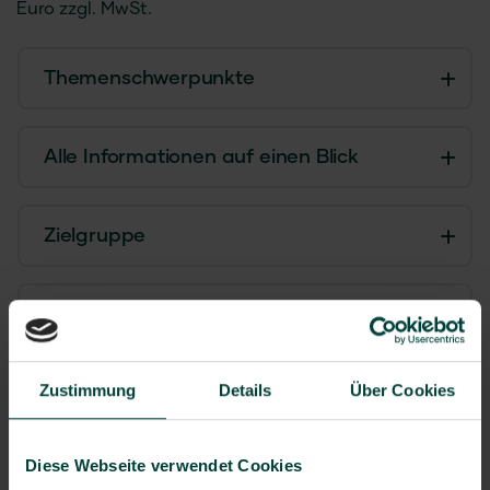
Euro zzgl. MwSt.
Themenschwerpunkte
Alle Informationen auf einen Blick
Zielgruppe
Referierende
Zustimmung
Details
Über Cookies
Zertifikate
Seminarpreis
Diese Webseite verwendet Cookies