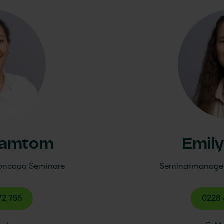
Ramtom
Emil
oncada
Seminare
Seminarmanage
72 755
0228 