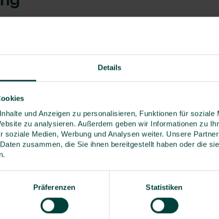
ung
ulung speziell für Ihr Unternehmen auch als
nsere Fachleute entwickeln ein
au auf die Erfordernisse Ihres Unternehmens
immt ist. Sprechen Sie uns an!
Details
en
Cookies
r
Uhr
nhalte und Anzeigen zu personalisieren, Funktionen für soziale
Website zu analysieren. Außerdem geben wir Informationen zu I
undheit und Umweltschutz bei der Arbeit (VDSI)
r soziale Medien, Werbung und Analysen weiter. Unsere Partner
Punkten im Bereich Managementsysteme und
 Daten zusammen, die Sie ihnen bereitgestellt haben oder die s
tschutz bewertet.
n.
Präferenzen
Statistiken
en Blick