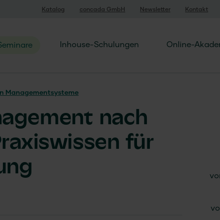
Katalog
concada GmbH
Newsletter
Kontakt
Inhouse-Schulungen
Online-Akade
Seminare
en Managementsysteme
agement nach
Praxiswissen für
ung
vo
vo