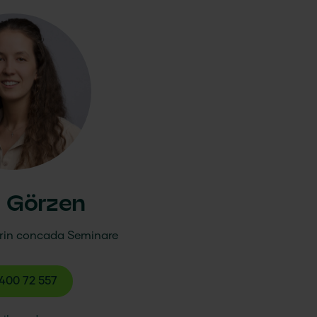
y Görzen
rin
concada
Seminare
400 72 557