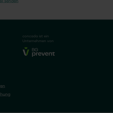
il senden
concada
ist ein
Unternehmen von
ren
chung