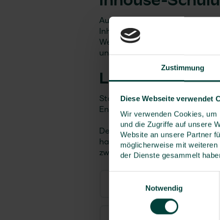
Inhouse-Schul
Auf Wunsch führen wir diese Sch
Inhouse-Veranstaltung durch. U
Weiterbildungskonzept, das gen
und Ihrer Mitarbeitenden abgest
Zustimmung
Lehrgangszeit
Diese Webseite verwendet 
Start am ersten Tag: ca. 8:30 Uh
Ende am letzten Tag: ca. 17:00 
Wir verwenden Cookies, um I
und die Zugriffe auf unsere 
Der Verband für Sicherheit, Ges
Website an unsere Partner fü
hat diesen Lehrgang mit zwei 
möglicherweise mit weiteren
zwei Punkten im Bereich Umwel
der Dienste gesammelt habe
Einwilligungsauswahl
Themenschwerpunkte
Notwendig
Alle Informationen auf ein