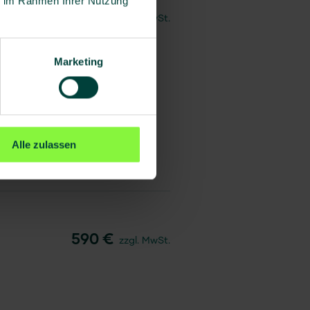
ie im Rahmen Ihrer Nutzung
390 €
zzgl. MwSt.
Marketing
Alle zulassen
590 €
zzgl. MwSt.