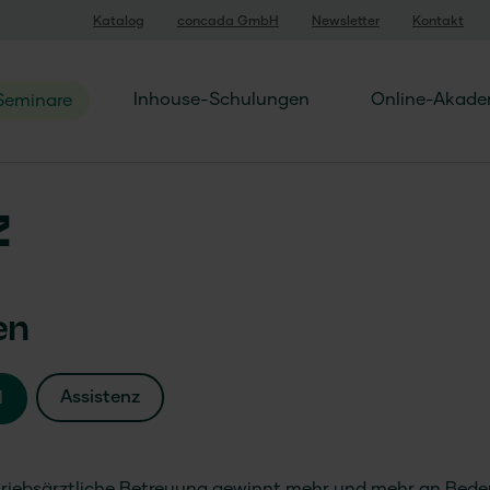
Katalog
concada GmbH
Newsletter
Kontakt
Inhouse-Schulungen
Online-Akade
Seminare
z
en
Assistenz
l