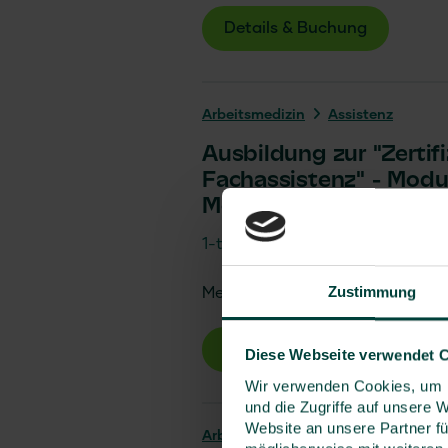
Details & Buchung
Arbeits­medizin
Assistenz
Ausbildung zur "Zertif
Fachassistenz" - Mod
Motivation
1-tägiges Seminar
nächster Ter
Zustimmung
Menschen verstehen und motivi
Details & Buchung
Diese Webseite verwendet 
Wir verwenden Cookies, um I
und die Zugriffe auf unsere 
Website an unsere Partner fü
Arbeits­medizin
Assistenz