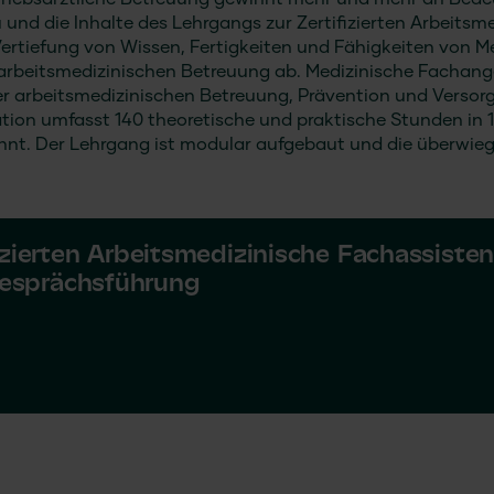
triebsärztliche Betreuung gewinnt mehr und mehr an Bede
und die Inhalte des Lehrgangs zur Zertifizierten Arbeitsm
Vertiefung von Wissen, Fertigkeiten und Fähigkeiten von M
 arbeitsmedizinischen Betreuung ab. Medizinische Fachang
der arbeitsmedizinischen Betreuung, Prävention und Versor
kation umfasst 140 theoretische und praktische Stunden in
t. Der Lehrgang ist modular aufgebaut und die überwieg
izierten Arbeitsmedizinische Fachassisten
esprächsführung