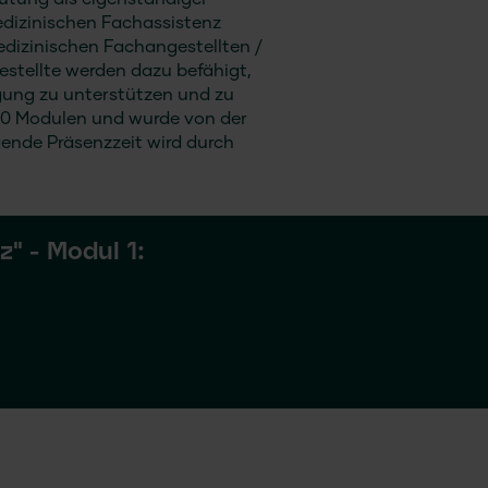
utung als eigenständiger
edizinischen Fachassistenz
edizinischen Fachangestellten /
estellte werden dazu befähigt,
gung zu unterstützen und zu
 10 Modulen und wurde von der
ende Präsenzzeit wird durch
z" - Modul 1: