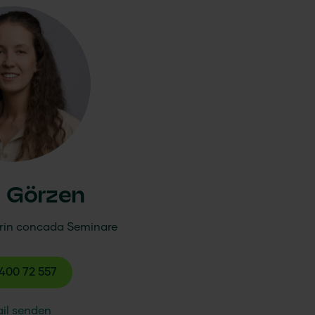
y Görzen
rin
concada
Seminare
400 72 557
il senden