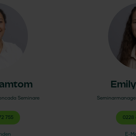
Ramtom
Emil
oncada
Seminare
Seminarmanage
72 755
0228 
enden
E-Ma