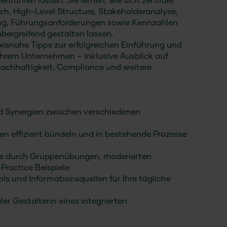
führen lassen. Sie lernen, wie sich zentrale
, High-Level Structure, Stakeholderanalyse,
ng, Führungsanforderungen sowie Kennzahlen
ergreifend gestalten lassen.
xisnahe Tipps zur erfolgreichen Einführung und
Ihrem Unternehmen – inklusive Ausblick auf
achhaltigkeit, Compliance und weitere
nd Synergien zwischen verschiedenen
gen effizient bündeln und in bestehende Prozesse
lse durch Gruppenübungen, moderierten
ractice Beispiele
ools und Informationsquellen für Ihre tägliche
aler Gestalterin eines integrierten