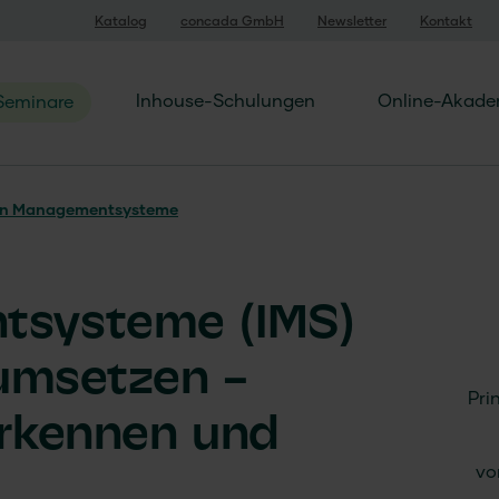
Katalog
concada GmbH
Newsletter
Kontakt
Inhouse-Schulungen
Online-Akade
Seminare
en Managementsysteme
systeme (IMS)
 umsetzen –
Pri
erkennen und
vo