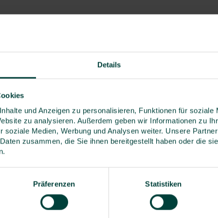
ulung speziell für Ihr Unternehmen auch als
nsere Fachleute entwickeln ein
au auf die Erfordernisse Ihres Unternehmens
immt ist. Sprechen Sie uns an!
Details
egen 08:30 und der letzte Schulungstag endet
Cookies
nhalte und Anzeigen zu personalisieren, Funktionen für soziale
undheit und Umweltschutz bei der Arbeit (VDSI)
Website zu analysieren. Außerdem geben wir Informationen zu I
Punkt im Bereich Arbeitsschutz, drei Punkten im
r soziale Medien, Werbung und Analysen weiter. Unsere Partner
inem Punkt im Bereich Gesundheitsschutz und
 Daten zusammen, die Sie ihnen bereitgestellt haben oder die s
schutz bewertet.
n.
Präferenzen
Statistiken
en Blick