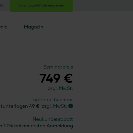
Download-Code eingeben
mie
Magazin
Seminarpreis
749 €
zzgl. MwSt.
optional buchbar
ntunterlagen
49 €
zzgl. MwSt.
Neukundenrabatt
n 10% bei der ersten Anmeldung