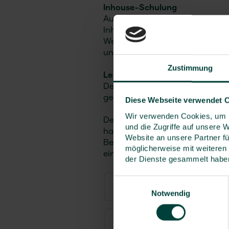
Inhouse-Schulung
Auf Wunsch führen wir diese Sch
Inhouse-Veranstaltung durch. U
Weiterbildungskonzept, das gen
und Ihrer Mitarbeitenden abgest
Zustimmung
Lehrgangszeiten:
Der Schulungstag beginnt ca. g
gegen 17:00.
Diese Webseite verwendet 
Wir verwenden Cookies, um I
Der Verband für Sicherheit, Ges
und die Zugriffe auf unsere 
hat diesen Lehrgang mit einem 
Website an unsere Partner fü
Bereich Managementsysteme, e
möglicherweise mit weiteren
einem Punkt im Bereich Umwelt
der Dienste gesammelt habe
Einwilligungsauswahl
Themenschwerpunkte
Notwendig
Alle Informationen auf ein