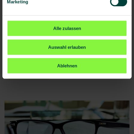
Marketing
Praktische Anleitung zur
CSRD-Umsetzung
Alle zulassen
ESG-Reporting (Environmental, Social,
Governance) ist die systematische
Berichterstattung über Nachhaltigkeitsaspekte
Auswahl erlauben
eines Unternehmens, um Transparenz für
Investoren und Stakeholder zu schaffen.
Ablehnen
Artikel lesen