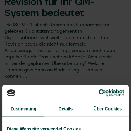
Revision für Ihr QM-
System bedeutet
Die ISO 9001 ist seit Jahren das Fundament für
gelebtes Qualitätsmanagement in
Organisationen weltweit. Doch nun steht eine
Revision bevor, die nicht nur formale
Anpassungen mit sich bringt, sondern auch neue
Impulse für die Praxis setzen könnte. Was steckt
hinter der geplanten Überarbeitung? Welche
Themen gewinnen an Bedeutung – und wie
können …
Artikel lesen
Zustimmung
Details
Über Cookies
Diese Webseite verwendet Cookies