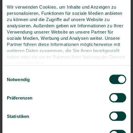
Wir verwenden Cookies, um Inhalte und Anzeigen zu
personalisieren, Funktionen für soziale Medien anbieten
zu können und die Zugriffe auf unsere Website zu
analysieren. Außerdem geben wir Informationen zu Ihrer
Verwendung unserer Website an unsere Partner für
soziale Medien, Werbung und Analysen weiter. Unsere
Partner führen diese Informationen möglicherweise mit
weiteren Daten zusammen, die Sie ihnen bereitgestellt
haben oder die sie im Rahmen Ihrer Nutzung der Dienste
gesammelt haben.
Einwilligungsauswahl
Notwendig
13.10.2025
ESG-Reporting in der
Präferenzen
Praxis:
Was Unternehmen jetzt
Statistiken
beachten müssen –