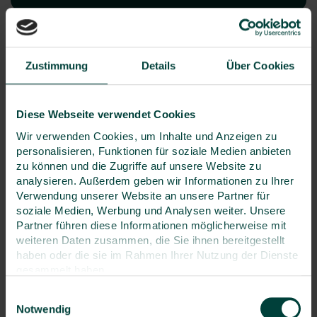
4. Der echte Alltag eines
Zustimmung
Details
Über Cookies
Sicherheitsbeauftragten
Diese Webseite verwendet Cookies
Gut vorbereitet in die Praxis
Wir verwenden Cookies, um Inhalte und Anzeigen zu
personalisieren, Funktionen für soziale Medien anbieten
Auch ohne formale Ausbildung ist eine gute
zu können und die Zugriffe auf unsere Website zu
Vorbereitung entscheidend. Spezielle
Schulungen
analysieren. Außerdem geben wir Informationen zu Ihrer
vermitteln das nötige Rüstzeug für den Arbeitsalltag.
Verwendung unserer Website an unsere Partner für
soziale Medien, Werbung und Analysen weiter. Unsere
Kompakt, praxisnah und umsetzbar
Partner führen diese Informationen möglicherweise mit
weiteren Daten zusammen, die Sie ihnen bereitgestellt
Die meist zweitägigen Seminare sind auf Praxisnähe
haben oder die sie im Rahmen Ihrer Nutzung der Dienste
ausgelegt und bereiten gezielt auf die ehrenamtliche
gesammelt haben.
Rolle im Betrieb vor.
Einwilligungsauswahl
Was im Arbeitsalltag wirklich hilft
Notwendig