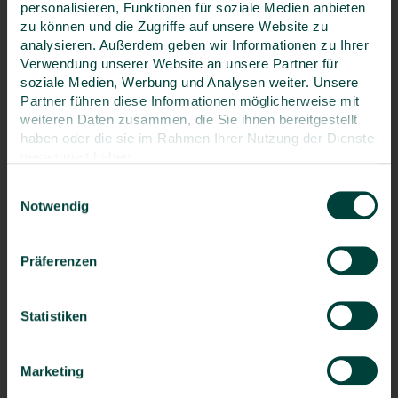
personalisieren, Funktionen für soziale Medien anbieten
zu können und die Zugriffe auf unsere Website zu
Land
*
analysieren. Außerdem geben wir Informationen zu Ihrer
Verwendung unserer Website an unsere Partner für
Deutschland
soziale Medien, Werbung und Analysen weiter. Unsere
Partner führen diese Informationen möglicherweise mit
Telefon
weiteren Daten zusammen, die Sie ihnen bereitgestellt
haben oder die sie im Rahmen Ihrer Nutzung der Dienste
gesammelt haben.
Einwilligungsauswahl
Telefax
Notwendig
Präferenzen
E-Mail
*
Statistiken
Kommentar
Marketing