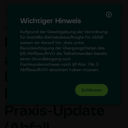
Wichtiger Hinweis
Umwelt
Fachkundelehrgänge für Umweltbeauftragte
Aufgrund der Gesetzgebung der Verordnung
für bestellte Betriebsbeauftragte für Abfall
Mehrfachbeauftr
weisen wir darauf hin, dass unter
Berücksichtigung der Übergangsfristen des
§10 AbfBeauftrVO die Teilnehmenden bereits
agte –
einen Grundlehrgang zum
Fachkundenachweis nach §9 Abs. 1 Nr. 3
AbfBeauftrVO absolviert haben müssen.
Kombinierte
Fortbildung und
Schliessen
Praxis-Update