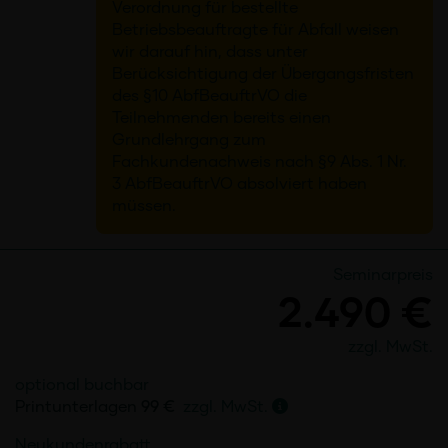
Verordnung für bestellte
Betriebsbeauftragte für Abfall weisen
wir darauf hin, dass unter
Berücksichtigung der Übergangsfristen
des §10 AbfBeauftrVO die
Teilnehmenden bereits einen
Grundlehrgang zum
Fachkundenachweis nach §9 Abs. 1 Nr.
3 AbfBeauftrVO absolviert haben
müssen.
Seminarpreis
2.490 €
zzgl. MwSt.
optional buchbar
Printunterlagen
99 €
zzgl. MwSt.
Neukundenrabatt