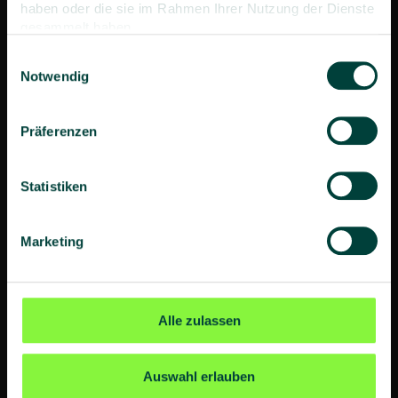
haben oder die sie im Rahmen Ihrer Nutzung der Dienste
gesammelt haben.
Einwilligungsauswahl
Notwendig
Ort
*
Präferenzen
Land
*
Statistiken
Deutschland
Marketing
Telefon
Alle zulassen
Telefax
Auswahl erlauben