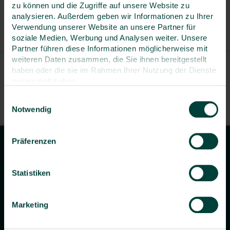
Neukundenrabatt
zu können und die Zugriffe auf unsere Website zu
von 10% bei der ersten Anmeldung
analysieren. Außerdem geben wir Informationen zu Ihrer
Verwendung unserer Website an unsere Partner für
Treuerabatt
soziale Medien, Werbung und Analysen weiter. Unsere
von 15% ab der dritten Anmeldung
Partner führen diese Informationen möglicherweise mit
weiteren Daten zusammen, die Sie ihnen bereitgestellt
haben oder die sie im Rahmen Ihrer Nutzung der Dienste
gesammelt haben.
Veranstaltung ist ausgebucht, die maximale
Einwilligungsauswahl
Anzahl an Anmeldungen ist bereits erreicht.
Notwendig
Präferenzen
Statistiken
concada GmbH
Campus Bonn
Marketing
Herbert-Rabius-Str. 24
53225 Bonn