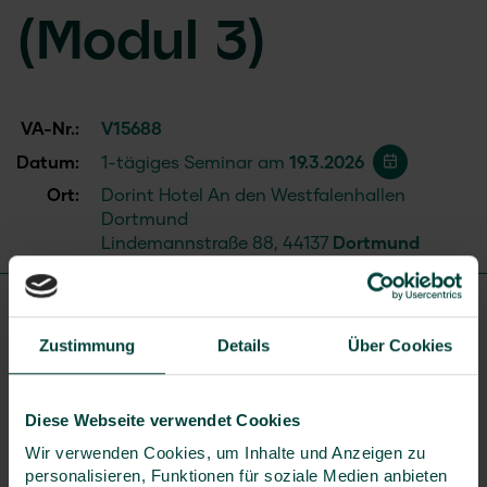
(Modul 3)
VA-Nr.:
V15688
Datum:
1-tägiges Seminar am
19.3.2026
Ort:
Dorint Hotel An den Westfalenhallen
Dortmund
Lindemannstraße 88, 44137
Dortmund
Seminarpreis
669 €
Zustimmung
Details
Über Cookies
zzgl. MwSt.
Diese Webseite verwendet Cookies
optional buchbar
Printunterlagen
49 €
zzgl. MwSt.
Wir verwenden Cookies, um Inhalte und Anzeigen zu
personalisieren, Funktionen für soziale Medien anbieten