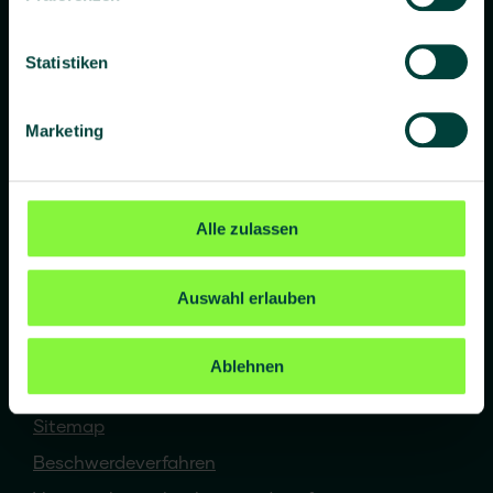
Umwelt
Arbeitsschutz & Gesundheitsschutz
Statistiken
Managementsysteme
Arbeitsmedizin
Marketing
Inhouse Schulungen
Online-Akademie
Alle zulassen
Unternehmen
concada GmbH
Auswahl erlauben
Katalog
Newsletter
Ablehnen
Kontakt
Sitemap
Beschwerdeverfahren