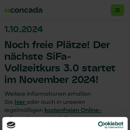
1.10.2024
Noch freie Plätze! Der
nächste SiFa-
Vollzeitkurs 3.0 startet
im November 2024!
Weitere Informationen erhalten
Sie
hier
oder auch
in unseren
regelmäßigen
kostenfreien Online-
Informationsveranstaltungen
.