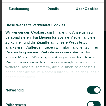
Zustimmung
Details
Über Cookies
Artikel über E-Mail teilen
Diese Webseite verwendet Cookies
Wir verwenden Cookies, um Inhalte und Anzeigen zu
personalisieren, Funktionen für soziale Medien anbieten
zu können und die Zugriffe auf unsere Website zu
analysieren. Außerdem geben wir Informationen zu Ihrer
Verwendung unserer Website an unsere Partner für
soziale Medien, Werbung und Analysen weiter. Unsere
concada GmbH
Partner führen diese Informationen möglicherweise mit
Campus Bonn
weiteren Daten zusammen, die Sie ihnen bereitgestellt
Herbert-Rabius-Str. 24
haben oder die sie im Rahmen Ihrer Nutzung der Dienste
53225 Bonn
gesammelt haben.
Telefon
+49 228 400 72 - 244
Telefax +49 228 400 72 - 952
Einwilligungsauswahl
E-Mail:
info
concada
.de
Notwendig
Themen
Präferenzen