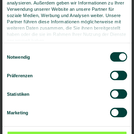
analysieren. Außerdem geben wir Informationen zu Ihrer
Verwendung unserer Website an unsere Partner für
Telefon
soziale Medien, Werbung und Analysen weiter. Unsere
Partner führen diese Informationen möglicherweise mit
weiteren Daten zusammen, die Sie ihnen bereitgestellt
haben oder die sie im Rahmen Ihrer Nutzung der Dienste
gesammelt haben.
Telefax
Einwilligungsauswahl
Notwendig
E-Mail
*
Präferenzen
Statistiken
Kommentar
Marketing