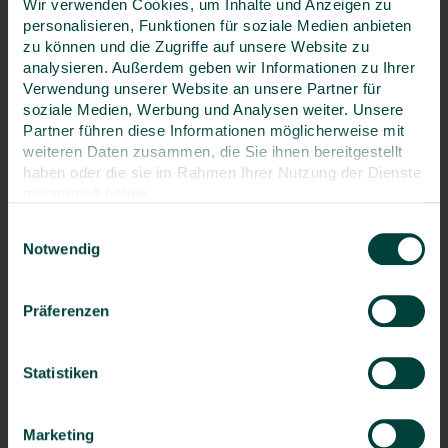
Wir verwenden Cookies, um Inhalte und Anzeigen zu
personalisieren, Funktionen für soziale Medien anbieten
zu können und die Zugriffe auf unsere Website zu
Land
*
analysieren. Außerdem geben wir Informationen zu Ihrer
Verwendung unserer Website an unsere Partner für
Deutschland
soziale Medien, Werbung und Analysen weiter. Unsere
Partner führen diese Informationen möglicherweise mit
weiteren Daten zusammen, die Sie ihnen bereitgestellt
Telefon
haben oder die sie im Rahmen Ihrer Nutzung der Dienste
gesammelt haben.
Einwilligungsauswahl
Notwendig
Telefax
Präferenzen
E-Mail
*
Statistiken
Marketing