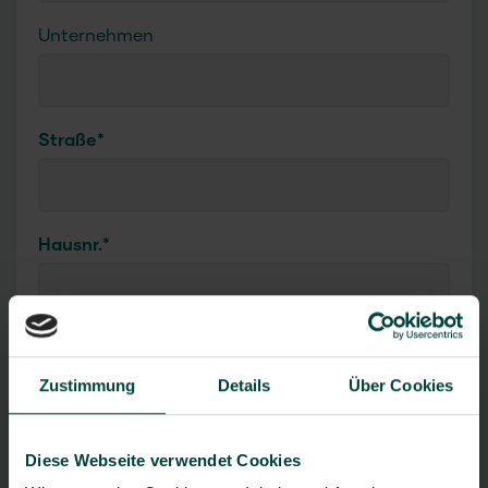
Unternehmen
Straße
*
Hausnr.
*
PLZ
*
Zustimmung
Details
Über Cookies
Ort
*
Diese Webseite verwendet Cookies