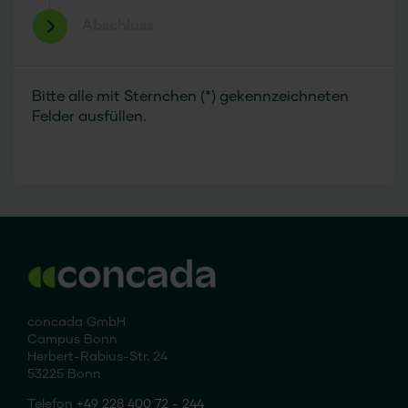
Abschluss
Bitte alle mit Sternchen (*) gekennzeichneten
Felder ausfüllen.
concada GmbH
Campus Bonn
Herbert-Rabius-Str. 24
53225 Bonn
Telefon
+49 228 400 72 - 244