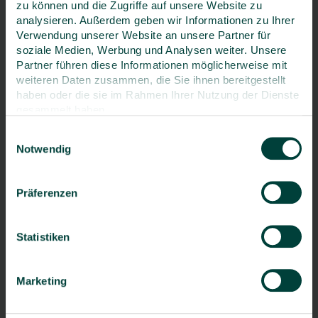
zu können und die Zugriffe auf unsere Website zu
analysieren. Außerdem geben wir Informationen zu Ihrer
Deutschland
Verwendung unserer Website an unsere Partner für
soziale Medien, Werbung und Analysen weiter. Unsere
Telefon
Partner führen diese Informationen möglicherweise mit
weiteren Daten zusammen, die Sie ihnen bereitgestellt
haben oder die sie im Rahmen Ihrer Nutzung der Dienste
gesammelt haben.
Telefax
Einwilligungsauswahl
Notwendig
Präferenzen
E-Mail
*
Statistiken
Kommentar
Marketing