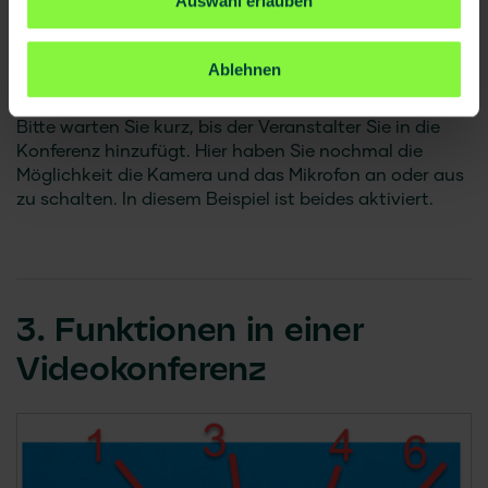
Auswahl erlauben
Ablehnen
Bitte warten Sie kurz, bis der Veranstalter Sie in die
Konferenz hinzufügt. Hier haben Sie nochmal die
Möglichkeit die Kamera und das Mikrofon an oder aus
zu schalten. In diesem Beispiel ist beides aktiviert.
3. Funktionen in einer
Videokonferenz