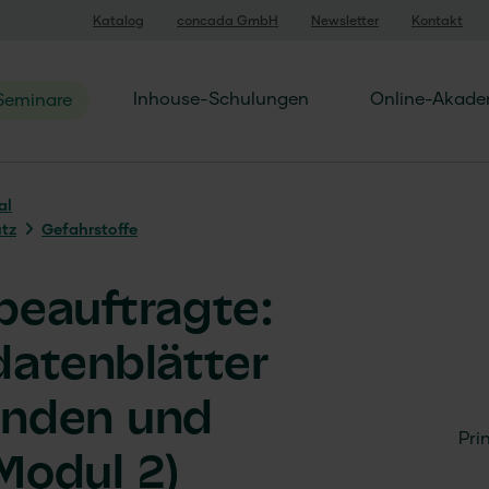
Katalog
concada GmbH
Newsletter
Kontakt
Inhouse-Schulungen
Online-Akade
Seminare
al
utz
Gefahrstoffe
beauftragte:
datenblätter
enden und
Pri
Modul 2)