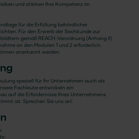
isiken und stärken Ihre Kompetenz im
undlage für die Erfüllung behördlicher
ichten. Für den Erwerb der Sachkunde zur
enblättern gemäß REACH-Verordnung (Anhang II)
nahme an den Modulen 1 und 2 erforderlich.
önnen anerkannt werden.
ung
ulung speziell für Ihr Unternehmen auch als
nsere Fachleute entwickeln ein
au auf die Erfordernisse Ihres Unternehmens
immt ist. Sprechen Sie uns an!
en
r
Uhr