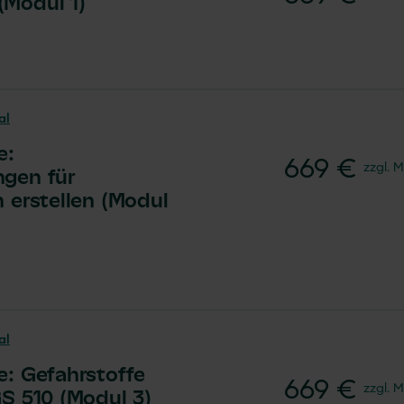
(Modul 1)
al
e:
669 €
zzgl. 
ngen für
 erstellen (Modul
al
e: Gefahrstoffe
669 €
zzgl. 
GS 510 (Modul 3)