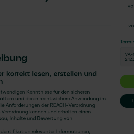
vo
vo
Termi
VA-N
eibung
2.12
r korrekt lesen, erstellen und
n
otwendigen Kenntnisse für den sicheren
ättern und deren rechtssichere Anwendung im
en die Anforderungen der REACH-Verordnung
S-Verordnung kennen und erhalten einen
bau, Inhalte und Bewertung von
Identifikation relevanter Informationen,