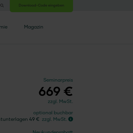
Download-Code eingeben
mie
Magazin
Seminarpreis
669 €
zzgl. MwSt.
optional buchbar
ntunterlagen
49 €
zzgl. MwSt.
Neukundenrabatt