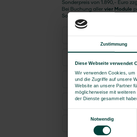
Sonderpreis von 1.890,- Euro zzg
Bei Buchung aller
vier Module
p
Sonderpreis von 2.390,- Euro zz
Themenschwerpunkte
Zustimmung
Alle Informationen auf ein
Diese Webseite verwendet 
Wir verwenden Cookies, um I
und die Zugriffe auf unsere 
Zielgruppe
Website an unsere Partner fü
möglicherweise mit weiteren
der Dienste gesammelt habe
Referierende
Einwilligungsauswahl
Notwendig
Zertifikate