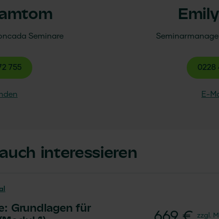
Ramtom
Emil
oncada
Seminare
Seminarmanage
72 755
0228 
enden
E-Ma
auch interessieren
al
e: Grundlagen für
669 €
zzgl. 