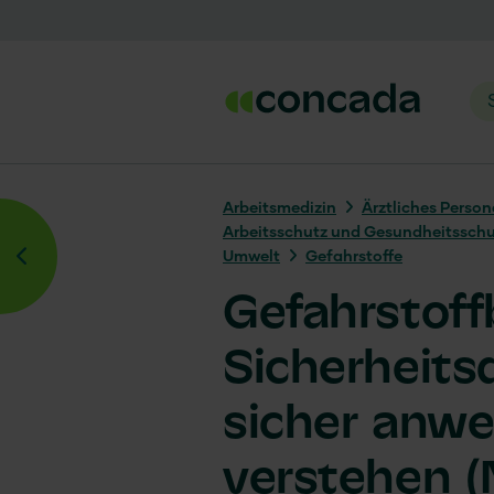
Arbeits­medizin
Ärztliches Person
Arbeitsschutz und Gesundheitssch
Umwelt
Gefahrstoffe
Gefahrstoff
Sicherheits
sicher anw
verstehen (