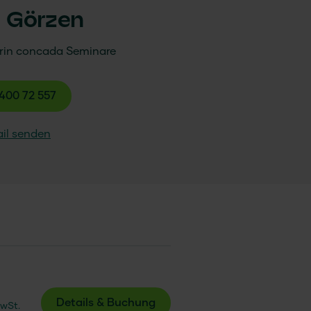
y Görzen
rin
concada
Seminare
400 72 557
il senden
Details & Buchung
MwSt.